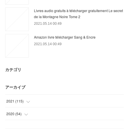
Livres audio gratuits à télécharger gratuitement Le secret
de la Montagne Noire Tome 2
2021.05.14 00:49
Amazon livre télécharger Sang & Encre
2021.05.14 00:49
カテゴリ
アーカイブ
2021
(
115
)
(
21
)
2020
(
54
)
(
36
)
(
3
)