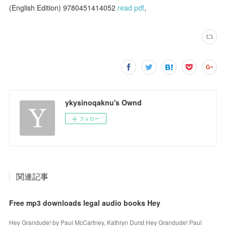
(English Edition) 9780451414052
read pdf
,
ykysinoqaknu's Ownd
フォロー
関連記事
Free mp3 downloads legal audio books Hey
Hey Grandude! by Paul McCartney, Kathryn Durst Hey Grandude! Paul