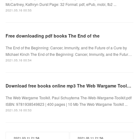
McCartney, Kathryn Durst Page: 32 Format: pdf, ePub, mobi, fb2 ...
2021.05.16 00:55
Free downloading pdf books The End of the
The End of the Beginning: Cancer, Immunity, and the Future of a Cure by
Michael Kinch The End of the Beginning: Cancer, Immunity, and the Futur…
2021.05.16 00:54
Download free books online mp3 The Web Wargame Toolkit English version 9781938549823 PDB PDF
The Web Wargame Toolkit. Paul Schuytema The-Web-Wargame-Toolkit.pdf
ISBN: 9781938549823 | 400 pages | 10 Mb The Web Wargame Toolkit ...
2021.05.16 00:53
2021.03.11 21:58
2021.03.11 21:56